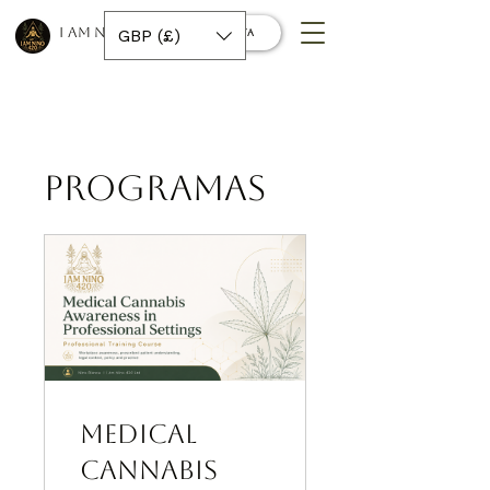
I AM NINO 420
GBP (£)
Conecta
Programas
Medical
Cannabis