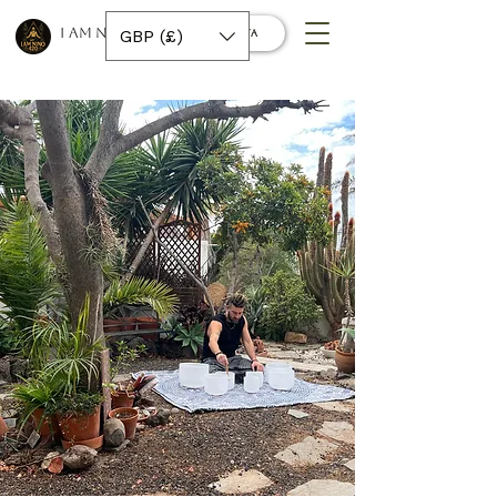
I AM NINO 420
GBP (£)
Conecta